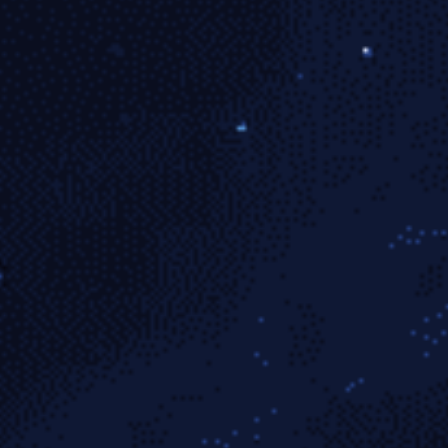
电竞频道
热门电竞赛事全覆盖，支持边看边聊功能，打造
专属电竞内容互动专区。