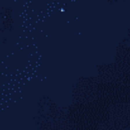
制建设，再到用户服务体系，华体会体育
体验。
极速系统处理能力
百万级用户口碑推荐
搭载自研技术架构，支持海量
逾百万用户真实体验与推荐反馈，
秒级传输和事件推送，页面响
印证了华体会体育平台在数据精准
速，确保用户在高峰时段也能
度、服务响应速度与平台稳定性上
畅使用，无卡顿无中断。
的长期优势与专业实力。