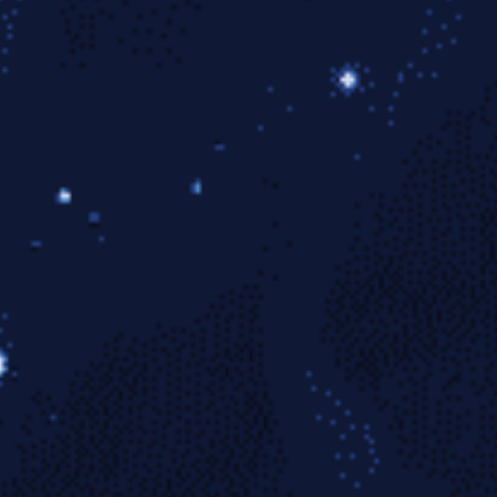
全方位赛事服务
体会体育平台 提供覆盖多项目的专业内容，让你随时掌握第一手体育
赛事解说
多语种解说覆盖国际赛事，结合战术分析与实时
解读，提升用户观赛理解深度。