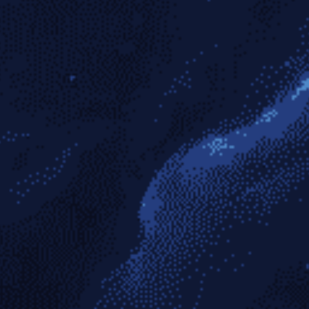
看，引入这样的超级巨星必定会吸引大量媒体目光和粉丝关注。
赞助商合作，从而为俱乐部创造可观经济效益。此外，也有望推
足球运动。
能改变整个美国职业联赛格局。随着越来越多顶级球员进入ML
其逐渐获得国际认可，并形成健康良性的竞争环境，为未来的发
后的决定因素
，世界杯后的决定至关重要。这场全球瞩目的赛事不仅是各国选
估自己职业生涯的重要时刻。在此期间，许多因素都会影响到内
与团队表现自然是关键考量。如果他在世界杯上的表现令人满意
求更大的成就。同时，如果巴西国家队能够取得理想结果，也会