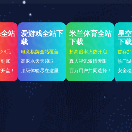
做出决定。本文将从四个方面详细探讨辛辛那提引进内马尔的背
以及他做出决定的原因。
马尔的背景
俱乐部在美国职业足球大联盟（MLS）中的表现逐渐提升，他
竞争力。在这一背景下，内马尔成为了他们瞄准的重要目标。作
来技术上的提升，还能吸引更多关注和赞助。
联赛正在逐步崛起，各支球队也在积极寻找机会以增强自己的市
是一个极具战略意义的举动，不仅有助于提升球队实力，还有望
籍球员政策的放宽，引进像内马尔这样高水平球员已经不再是遥
探索与顶级球员签约的可能性，以期在国际舞台上获得更大的话
的职业发展