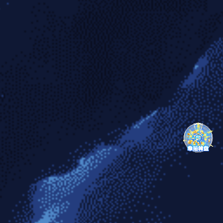
能和无可挑剔的表现，
他面临着更大的挑战与
及薪资的不懈关注。
与过多届国际大赛，每
后做出未来决定，将是
他的职业轨迹。而对于
现新的目标。
技层面来看，内马尔能
大赛经验也能帮助年轻