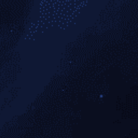
层之间沟通也是重要环节。如果团队没有明确的发展方向或战术
愿意留下。因此，在考虑未来时，与管理层深入交流显得尤为重
环境。
有意引进内马尔这一消息反映了当前美国足球发展的新趋势。通
争力，同时也为整个联赛注入新活力。而对于内马尔而言，在经
界杯后根据自身情况和市场走向做出明智决策，这是每一位顶级
调的是，无论最终选择如何，这次经历都将成为双方历史中的重要
间。在这条充满未知与机遇之路上，希望我们能看到更加璀璨夺