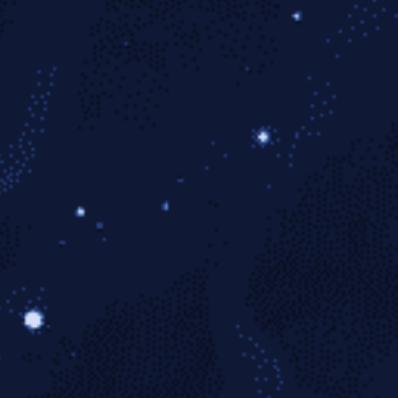
以来，内马尔便成为了世界足坛的一颗璀璨明珠。他凭借卓越的技
括多个国内外冠军。然而，在2017年转会至巴黎圣日耳曼后，
，他不仅要承担起更多进攻责任，还需应对外界对其高额转会费
然保持了良好的竞技状态，并在国家队中扮演着核心角色。他参
球数百万观众关注。因此，对于他来说，在即将到来的世界杯之
要时刻。
豪门，还是选择前往美洲大陆的新挑战，这一选择都将深刻影响
希望成为这个转折点的一部分，通过提供合适的平台来帮助他实
来的影响
，这无疑将为辛辛那提足球俱乐部带来巨大的影响。首先，从竞
击线，让球队在比赛中拥有更强大的火力支持。此外，他丰富的
全队整体水平。