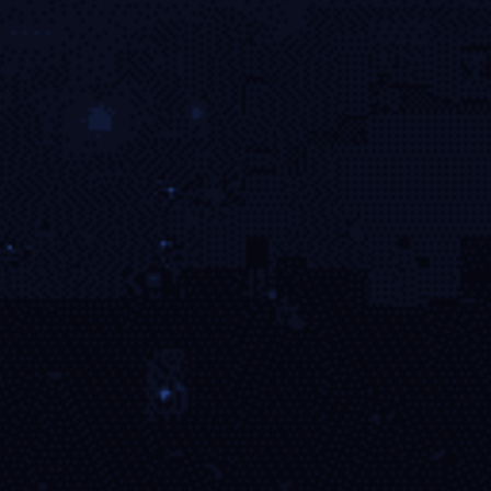
联系我们
长春市朝阳区人民大街66号
support@silverlightfan.com
华
足
页
方
便
验