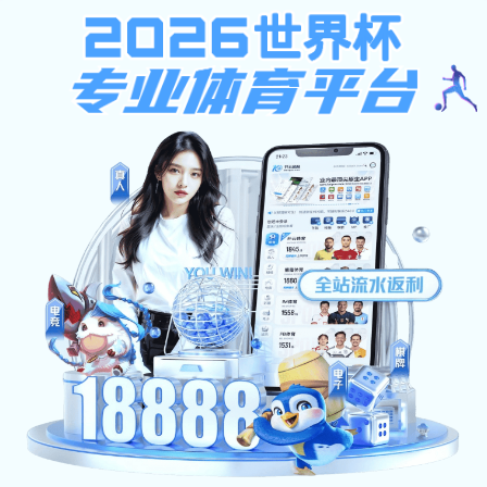
注册入口
全天更新 ·
华体会体育平台
赛事实时同步
无论您身在何处，
华体会体育平台APP
为您带来高
速、高清、稳定的观赛体验。
下载客户端
网页端访问