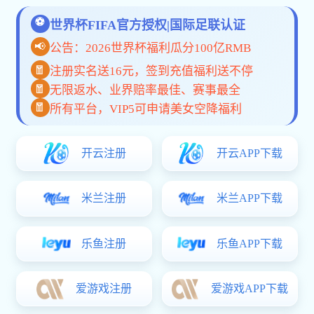
拓媒分析选秀前违规接触瀚森罚款
10万显示球队坚定追求他的决心