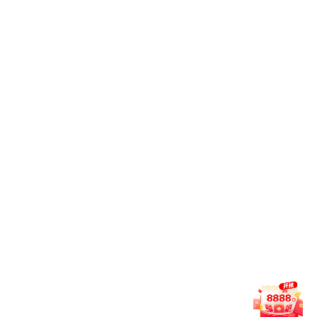
下，他们选择继续追逐瀚森，无疑是在向外界传达一
种积极向上的信号。
与此同时，这种坚定决心也能够增强球队内部士气。
当团队上下都明确目标，并愿意为之付出努力时，无
形中就创造了一种良好的氛围，让每个成员都能朝着
共同目标前进。这样的团队凝聚力，将助力他们在未
来取得更好的成绩。
当然，在追求卓越和突破的时候，也不能忽视合规性
的问题。如何平衡自身利益与行业规范之间关系，是
每个俱乐部必须认真思考的话题。因此，在展示决心
与魄力同时，他们也应当确保行事方式符合规定，以
免再度陷入麻烦之中。