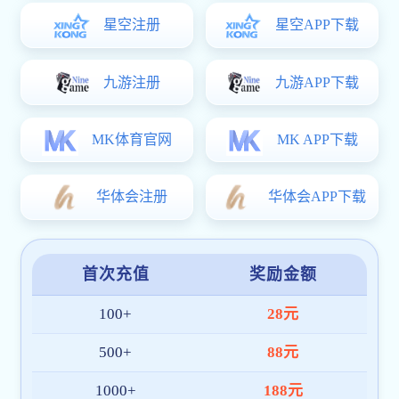
2026-06-06 10:32
38 次阅读
首页
/
体育资讯
近期，关于瀚森的选秀前违规接触事件引发了广泛关
注。这一事件不仅涉及到球队在选秀前的策略和决
策，还反映了球队对瀚森的坚定追求。根据拓媒的分
析，球队因违规接触瀚森而被罚款10万元，这一罚款
金额虽然不算巨大，但却显示出球队认真对待这位球
员的态度。本文将从多个方面探讨这一事件，包括违
规接触的背景及影响、罚款背后的意义、球队表现出
的决心以及未来可能的发展方向。通过深入分析，我
们可以更好地理解这起事件对于球队和瀚森个人职业
生涯的重要性。