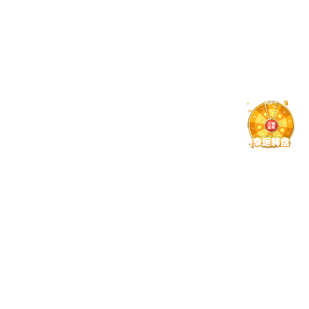
瀚森这一目标的重视程度。他们愿意承担一定风险，
以证明自己对于这位年轻才俊发展的坚定信念。这种
投入不仅仅是金钱上的，更是一种长远规划与眼光。
因此，这项处罚并非单纯地惩戒，而是促使各队在今
后的操作中更加谨慎，以维护选秀程序的公正性。同
时，它也激励着其他渴望获得优秀球员资源的团队在
合规框架内积极寻找机会，从而促进行业整体的发
展。
3、球队展现出的坚定决心
通过此次事件，我们可以看到某支球队在面对挑战时
展现出的坚持与执着。他们明白，要想在竞争激烈的
联赛中脱颖而出，需要不断挖掘和培养优秀的人才，
而这个过程中必然会面临各种困难与障碍。在此背景