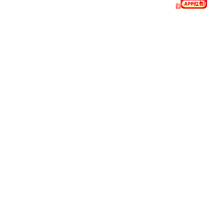
4、未来发展方向及预期
随着选秀日益临近，各支队伍都在紧锣密鼓地制定自
己的战略计划。而此次关于瀚森事件所引发的一系列
讨论，也将在很大程度上影响后续局势的发展。如果
该队能够成功签约瀚森，将会极大丰富他们的人才储
备，为下赛季打下坚实基础。
然而，如果最终未能如愿以偿，那么这个过程中的经
验教训同样重要。通过反思过去采取措施，可以为未
来避免同类问题提供参考。此外，对于其他希望吸引
优质新人的团队而言，也是一个警示：即便热切期
盼，也需遵循游戏规则才能实现真正意义上的长远发
展。
总之，如何在遵守规则前提下保持竞争力，是所有