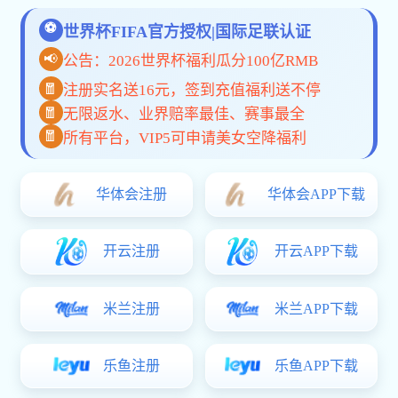
马刺最后一攻选择不叫暂停展现出
良好转换能力分析