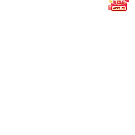
4、心理素质与压力管理
心理素质是运动员职业生涯中不可或缺的一部分。在
面对决定胜负的一击时，自然会伴随着巨大的压力。
然而，对于像马刺这样的球队来说，通过多年的磨
砺，他们已经培养出了较强的心理承受能力。因此，
在关键时刻选择不叫暂停正是基于他们稳定且成熟的
心理状态之上。
这种良好的心理素质使得马刺队能够保持冷静，不受
外部压力干扰，有效执行既定策略。而这种优势不仅
仅体现在个别明星球员身上，而是整个团队共同营造
出的氛围。在诸多高压情况下，他们表现出来的不屈
精神和沉稳气质，无疑成为全队士气提升的重要助推
器。