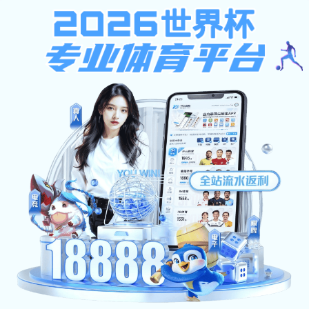
注册入口
全天更新 ·
华体会体育平台
赛事实时同步
无论您身在何处，
华体会体育平台APP
为您带来高
速、高清、稳定的观赛体验。
下载客户端
网页端访问