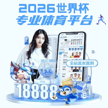
注册入口
全天更新 ·
华体会体育平台
赛事实时同步
无论您身在何处，
华体会体育平台APP
为您带来高
速、高清、稳定的观赛体验。
下载客户端
网页端访问