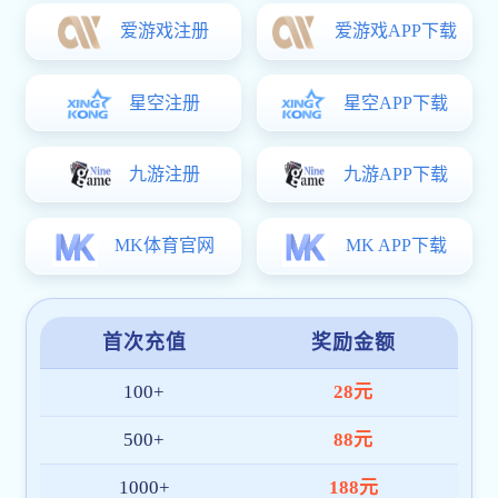
2026-06-21 17:13
24 次阅读
首页
/
体育资讯
本文将围绕图赫尔对帕尔默世界杯落选原因的分析进
行深入探讨。根据图赫尔的观点，帕尔默在决断力和
表现方面均显得平平，从而导致他未能入选国家队。
文章将从四个方面具体阐述这一问题：首先，分析帕
尔默的个人能力与表现，其次，探讨决断力的重要
性，再者，考察球队整体竞争环境，最后，从教练的
角度看待球员选择标准。这些因素交织在一起，共同
影响了帕尔默的世界杯参赛机会。通过这些分析，读
者能够更全面地理解为何一名有潜力的球员会遗憾落
选。