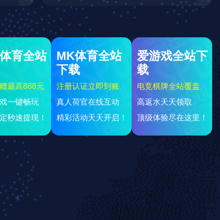
奖金分配的不平衡、德
。根据这一规则，除非
在避免外部资本对俱乐
俱乐部依旧由当地会员
，这种模式也促进了青
下，许多其他国家的顶
边缘化，难以吸引顶级