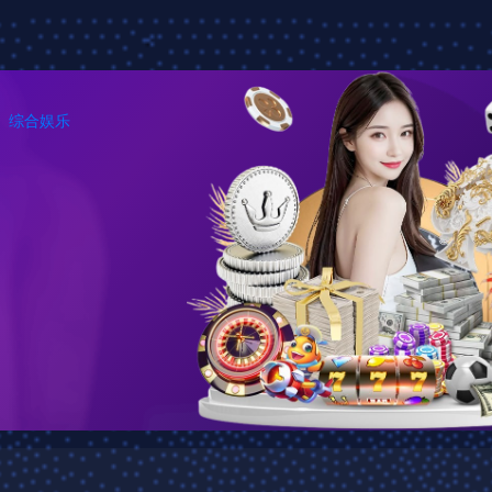
全天更新 ·
华
步
无论您身在何处，
华体会体育
的观赛体验。
下载客户端
网页