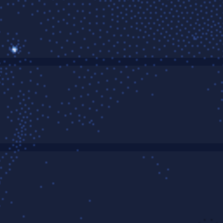
管对501规则与欧足联奖金分配展开
2026-05-24 22:10
44 次阅读
首页
/
体育资讯
的管理层因50+1规则与欧足联奖金分配问题展开了激烈的争论
，也关乎各俱乐部的经济利益和竞争力。50+1规则旨在保护俱
话语权。而欧足联的奖金分配则直接影响到各队的财政状况及其