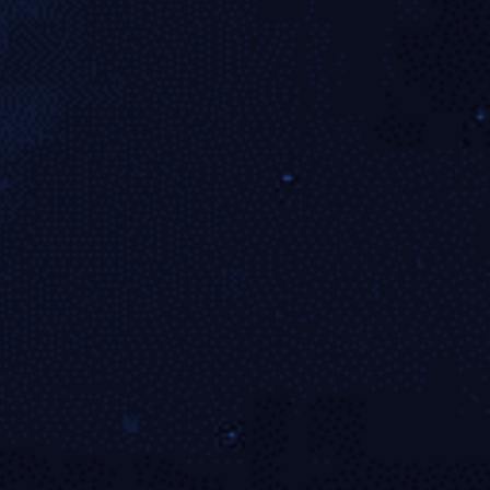
#3
#
盛赞厄德高灵光乍现
帕森斯盛赞詹姆斯多面手能力
组织进
-24
推荐
2026-05-22
推荐