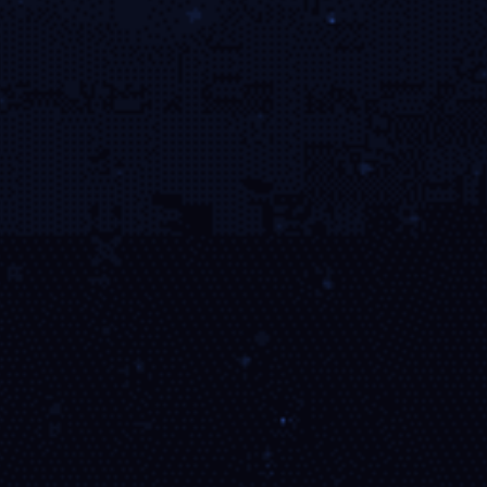
华体会体育平台
体会体育平台是官方网站提供综合娱乐与体育服务，涵盖
球、电竞等赛事资讯、数据分析及互动游戏体验。支持网
版与移动端访问，提供手机版、app下载、登录入口、官
网站、网页版、平台、网址、地址、注册、娱乐入口，方
用户实时获取赛事动态和参与互动娱乐。平台持续优化体
与稳定性，致力于打造多端统一的体育资讯与娱乐服务平
台。
© 2026 华体会体育平台 版权所有 · 保留所有权利