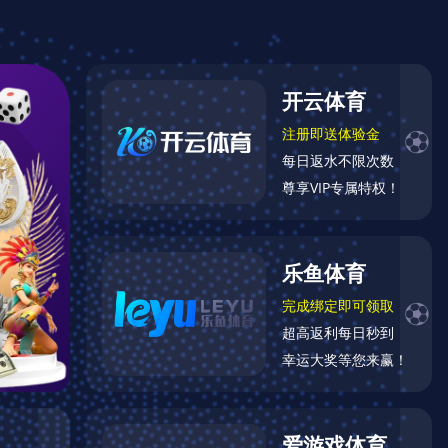
App
公司
体育
注册入口
简介
资讯
体会体育平台
赛事实时同
平台APP
为您带来高速、高清、稳定
端访问