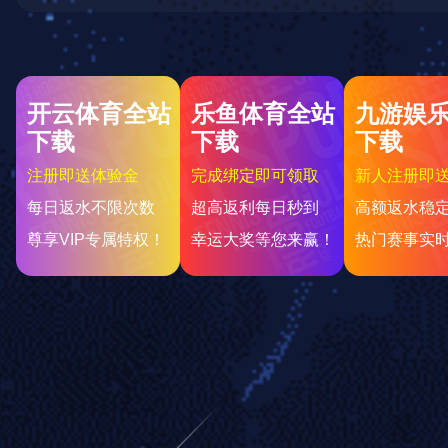
力。在这篇文章中，我
甲高管之间的分歧以
1、50+1
50+1规则是德国足
某个投资者持有至少5
部过度干预，从而维
支持者认为，50+1
主导，他们更注重长
训系统的发展，为国
然而，也有人认为这
级联赛通过资金投入
球员和教练。