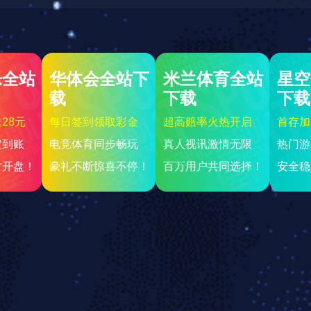
们将从多个角度分析这一争论，包括50+1规则的意义、欧足联
及可能的发展趋势，以期为读者提供全面深入的理解。
规则的重要性
球的一项独特制度，其核心理念是保障会员对俱乐部决策的控制权
1%的股份，否则他无法完全控制一家足球俱乐部。这一设定旨
护球迷和传统文化的重要性。
规则不仅能够保留德甲传统，还能保持比赛公平性。正因为大多数
远发展而非短期盈利，这样可以保证赛事质量和观众体验。同时
家队输送更多优秀人才。
一规定限制了德甲球队的发展潜力。在全球化和市场化的大背景
迅速提升了竞争水平。如果德甲不适时调整政策，可能会逐渐被