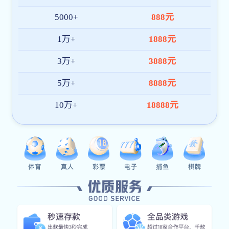
热刺足球俱乐部成立于1882年，是英格兰足球史上最
具盛名的俱乐部之一。在英超联赛成立之前，热刺就
已经积累了丰富的比赛经验和辉煌的战绩。随着1992
年英超联赛的创立，热刺也积极参与其中，并逐步形
成了自己的竞争特色。
在过去多个赛季中，热刺不仅仅关注战绩，更注重球
员健康与出场率。他们努力维持一支能够保持稳定出
战状态的阵容，这也是他们能够连续多个赛季维持全
勤记录的重要原因之一。众所周知，全勤不仅代表着
球员身体素质，也彰显了球队整体实力和管理水平。
然而，随着时间推移，伤病、转会等因素开始影响到
球队阵容深度，从而使得保持全勤变得愈发困难。尽
管如此，在历史上，仅有六支球队实现过英超联赛中