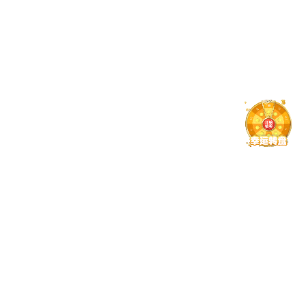
发展方向和未来规划。
此外，在激烈竞争日益加剧的英超环境中，每场比赛
都至关重要。因此，对于每位球员来说，不仅要面对
来自外界的压力，还需承担起自身健康管理以及心理
调适等多重责任。这种高压环境让许多球员难以保持
最佳状态，从而影响到出场率和全勤纪录。
3、全勤对球队发展意义重大
对于任何一支职业足球俱乐部来说，全勤记录象征着
稳定和健康，也反映出了球队建设及管理水平的重要
指标。一方面，全勤能够增强队伍凝聚力，提高默契
程度，使得新老成员之间能够更快地融合，共同为胜
利而奋斗。