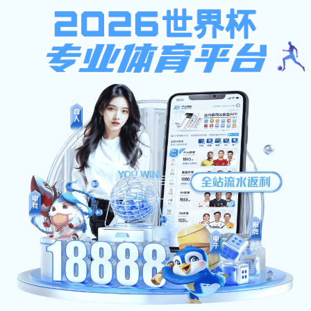
注册入口
全天更新 ·
华体会体育平台
赛事实时同步
无论您身在何处，
华体会体育平台APP
为您带来高
速、高清、稳定的观赛体验。
下载客户端
网页端访问